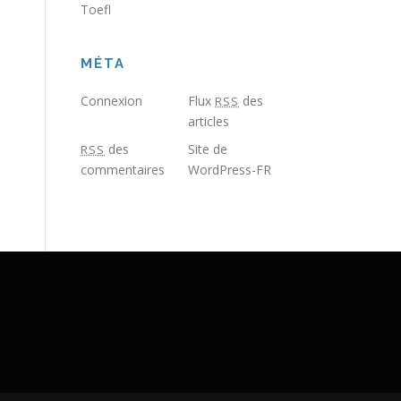
Toefl
MÉTA
Connexion
Flux
des
RSS
articles
des
Site de
RSS
commentaires
WordPress-FR