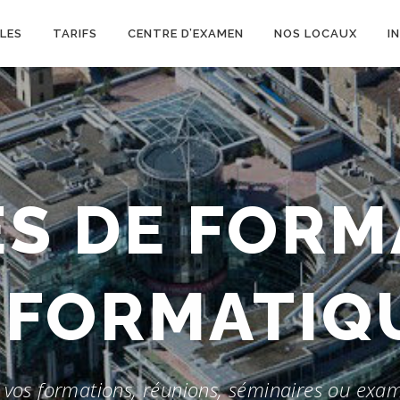
LES
TARIFS
CENTRE D’EXAMEN
NOS LOCAUX
I
ES DE FORM
EXAMENS
r vos formations, réunions, séminaires ou exa