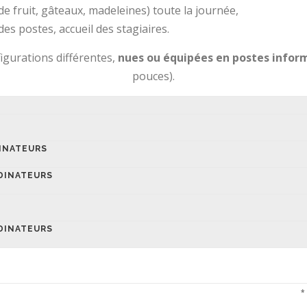
 de fruit, gâteaux, madeleines) toute la journée,
s postes, accueil des stagiaires.
gurations différentes,
nues ou équipées en postes info
pouces).
DINATEURS
RDINATEURS
RDINATEURS
*