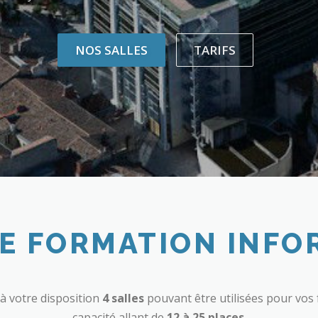
NOS SALLES
TARIFS
DE FORMATION INFO
à votre disposition
4 salles
pouvant être utilisées pour vos
capacité allant de
12 à 25 places
.